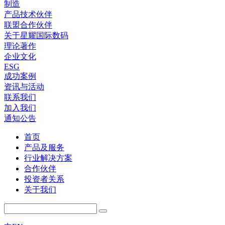
制造
产品技术伙伴
联盟合作伙伴
关于星耀国际数码
理论著作
企业文化
ESG
成功案例
资讯与活动
联系我们
加入我们
通知公告
首页
产品及服务
行业解决方案
合作伙伴
投资者关系
关于我们